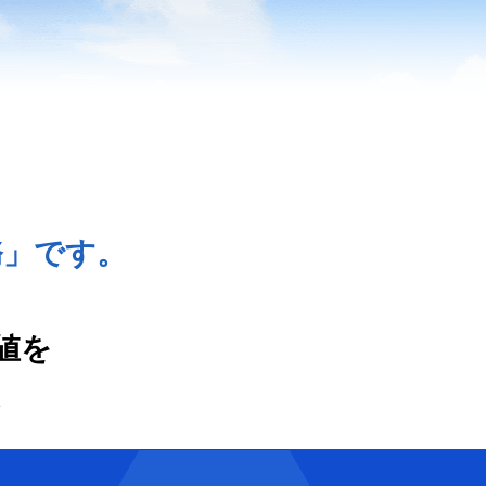
務」です。
、
値を
。