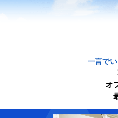
一言でい
オ